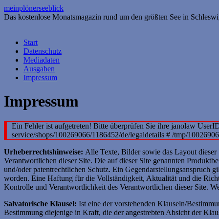
meinplönerseeblick
Das kostenlose Monatsmagazin rund um den größten See in Schleswi
Springe
Start
zum
Datenschutz
Inhalt
Mediadaten
Ausgaben
Impressum
Impressum
Ein Fehler ist aufgetreten! Bitte überprüfen Sie ihre janolaw User
service/shops/100269066/1186452/de/legaldetails # /tmp/1002690
Urheberrechtshinweise:
Alle Texte, Bilder sowie das Layout dieser
Verantwortlichen dieser Site. Die auf dieser Site genannten Produkt
und/oder patentrechtlichen Schutz. Ein Gegendarstellungsanspruch g
worden. Eine Haftung für die Vollständigkeit, Aktualität und die Richt
Kontrolle und Verantwortlichkeit des Verantwortlichen dieser Site. W
Salvatorische Klausel:
Ist eine der vorstehenden Klauseln/Bestimmun
Bestimmung diejenige in Kraft, die der angestrebten Absicht der Kl