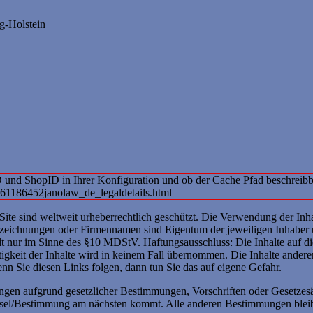
g-Holstein
ID und ShopID in Ihrer Konfiguration und ob der Cache Pfad beschreibbar
661186452janolaw_de_legaldetails.html
 Site sind weltweit urheberrechtlich geschützt. Die Verwendung der Inh
bezeichnungen oder Firmennamen sind Eigentum der jeweiligen Inhaber 
ilt nur im Sinne des §10 MDStV. Haftungsausschluss: Die Inhalte auf 
igkeit der Inhalte wird in keinem Fall übernommen. Die Inhalte anderer 
enn Sie diesen Links folgen, dann tun Sie das auf eigene Gefahr.
gen aufgrund gesetzlicher Bestimmungen, Vorschriften oder Gesetzesänd
ausel/Bestimmung am nächsten kommt. Alle anderen Bestimmungen bleib